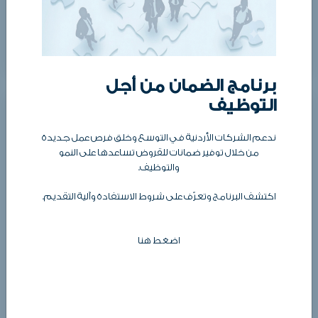
عجلون
عرض التفاصيل
برنامج الضمان من أجل
التوظيف
ندعم الشركات الأردنية في التوسع وخلق فرص عمل جديدة
من خلال توفير ضمانات للقروض تساعدها على النمو
والتوظيف.
اكتشف البرنامج وتعرّف على شروط الاستفادة وآلية التقديم.
اضغط هنا
الأربعاء ٠٨ - أبريل - ٢٠٢٦ ٠٦:٥٤ صباحاً
ضمان القروض وبيت التصدير تجددان شراكتهما
الاستراتيجية لدعم الصادرات الوطنية