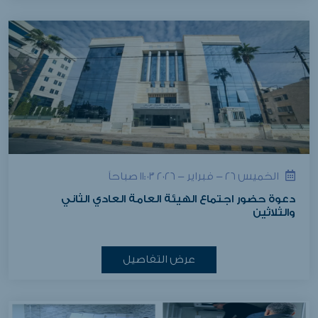
الخميس ٢٦ - فبراير - ٢٠٢٦ ١١:٠٣ صباحاً
دعوة حضور اجتماع الهيئة العامة العادي الثاني
والثلاثين
عرض التفاصيل