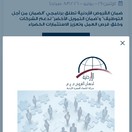
الإثنين ٢٩ - يونيو - ٢٠٢٦ ٠٨:٣١ صباحاً
ضمان القروض الأردنية تطلق برنامجي "الضمان من أجل
التوظيف" و"ضمان التمويل الأخضر" لدعم الشركات
وخلق فرص العمل وتعزيز الاستثمارات الخضراء
عرض التفاصيل
الأربعاء ٢٢ - أبريل - ٢٠٢٦ ٠١:٢٧ صباحاً
الشركة الأردنية لضمان القروض تدعم مبادرة بيئية في